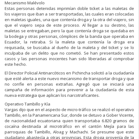
Mecanismo Malévolo
Estas personas detenidas imprimían doble ticket a las maletas de
los viajeros que iban a ser transportadas, las cuales eran colocadas
en maletas iguales, una que contenía droga y la otra del viajero, sin
que el viajero sepa de este proceso. Al llegar a su destino, las
maletas se entregaban, pero la que contenía droga se quedaba en
la bodega y otras personas, cómplices de la banda que operaba en
Ecuador, la retiraba. Si la maleta que contenía la droga era
requisada, se buscaba al dueño de la maleta y del ticket y se lo
inculpaba de un delito que no cometió. Se han presentado estos
casos y las personas inocentes han sido liberadas al comprobar
este hecho.
El Director Policial Antinarcóticos en Pichincha solicitó a la ciudadanía
que esté alerta a este nuevo mecanismo de transportar droga y que
no confíe en personas extrañas. Agregó que se iniciará una
campaña de información para prevenir a la ciudadanía de esta
nueva estrategia que aplican los narcotraficantes.
Operativo Tambillo y Kía
Vargas dijo que en el aspecto de micro-tráfico se realizó el operativo
Tambillo, en la Panamericana Sur, donde se detuvo a Gober Vicente,
de nacionalidad ecuatoriana quien transportaba 6.820 gramos de
cocaína destinada al microtráfico en el cantón Mejía para las
parroquias de Tambillo, Aloag y Machachi. Se presume que este
ciudadano abastecía a otras provincias. Esta droga provenía de la