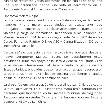
cuales se realizaron varios operativos, en los cuales se descubrió
una bien organizada banda vinculada al narcotráfico en el
Aeropuerto Mariscal Sucre ubicado en Tababela.
Operativo Maleta Negra
En una de ellas, denominado Operativo Maleta Negra, se detuvo a 4
hombres y una mujer, todos ciudadanos ecuatorianos que
trabajaban en empresas que realizan actividades de transporte de
viajeros y carga de mercadería. Responden a los nombres de
Manuel Fernando B.M de Andes Cargo; Luder Vinicio R.R de Andes
Cargo. Fernando Patricio O.S. de ASC y Carina Elizabeth Z.C de la
línea aérea Lan Chile.
Vargas señaló que esta banda narco-delictiva operaba desde el
nuevo aeropuerto Mariscal Sucre. Se descubrieron estas
actividades ilícitas con apoyo de la Fiscalía General del Estado y con
la asistencia internacional del Departamento de Justicia de los
Estados Unidos, entidades que tomaron acciones que favorecieron
la aprehensión de 107.5 kilos de cocaína que fueron enviadas
desde el Ecuador, el 13 de diciembre de 2012.
La droga fue enviada a través de la aerolínea Lan-Chile que cubría
la ruta Quito-Miami. En el Ecuador esta mafia tenía contactos con
personas que laboraban en la Empresa Municipal de Seguridad
Aeroportuaria, en Andes Cargo y en la Empresa Accesor Security
Company- ASC y de Lan Chile.