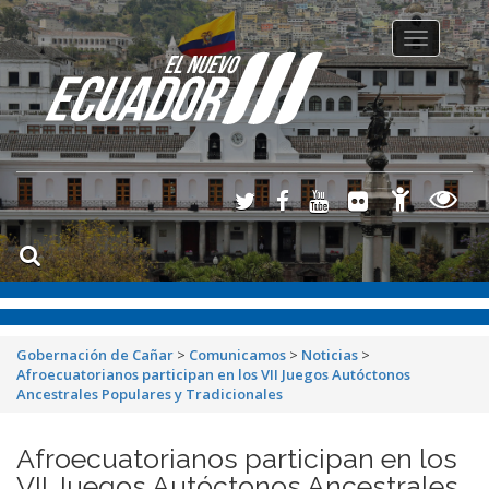
Toggle
navigation
Gobernación de Cañar
>
Comunicamos
>
Noticias
>
Afroecuatorianos participan en los VII Juegos Autóctonos
Ancestrales Populares y Tradicionales
Afroecuatorianos participan en los
VII Juegos Autóctonos Ancestrales