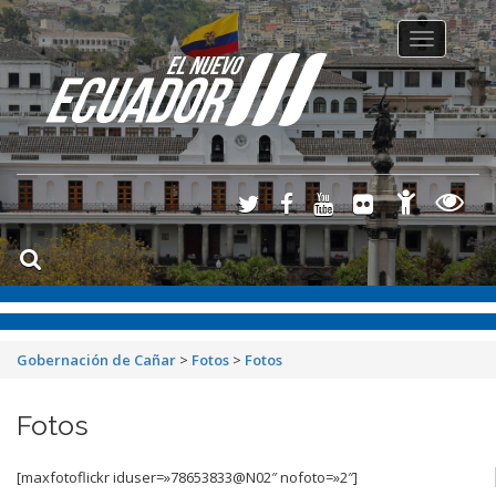
Toggle
navigation
Gobernación de Cañar
>
Fotos
>
Fotos
Fotos
[maxfotoflickr iduser=»78653833@N02″ nofoto=»2″]